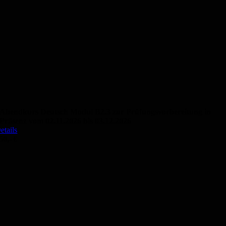
Abendkurs Deutsch Modul B2.3 zur Prüfungsvorbereitung in
Präsenz vom 02.11.2026 bis 03.12.2026
etails
50,- €