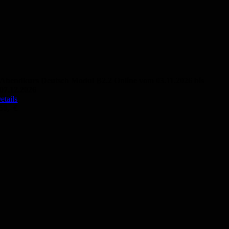
Abendkurs Deutsch Modul B2.2 Online vom 03.11.2026 bis
07.12.2026
etails
50,- €