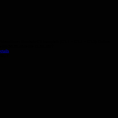
Abendkurs Deutsch C1 komplett (C1.1 + C1.2 + C1.3) Online
vom 30.09.2026 bis 21.01.2027
etails
50,- €