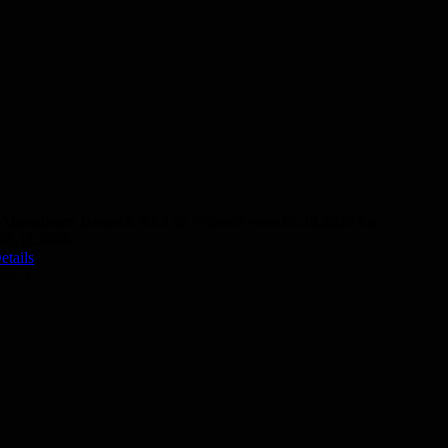
Abendkurs Deutsch A1.1 in Präsenz vom 05.10.2026 bis
05.11.2026
etails
50,- €