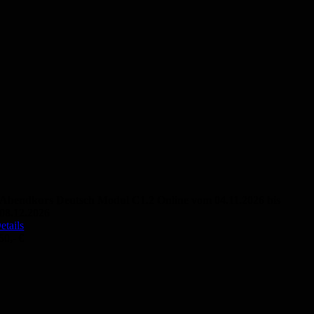
Abendkurs Deutsch Modul C1.2 Online vom 04.11.2026 bis
08.12.2026
etails
50,- €