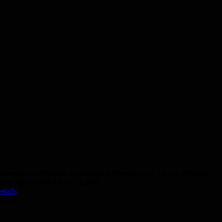
Abendkurs Deutsch A1 komplett (Modul A1.1 + A1.2) Präsenz
vom 05.10.2026 bis 10.12.2026
etails
50,- €