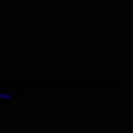
Abendkurs Deutsch Modul C1.1 Online vom 30.09.2026 bis
03.11.2026
etails
50,- €