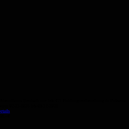
Abendkurs Deutsch zur telc C1 Prüfungvorbereitung in Präsenz
vom 02.11.2026 bis 03.12.2026
etails
50,- €