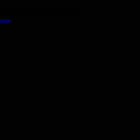
Abendkurs Deutsch B2 komplett (Modul B2.1 + B2.2 + B2.3)
Online vom 29.09.2026 bis 20.01.2027
etails
50,- €