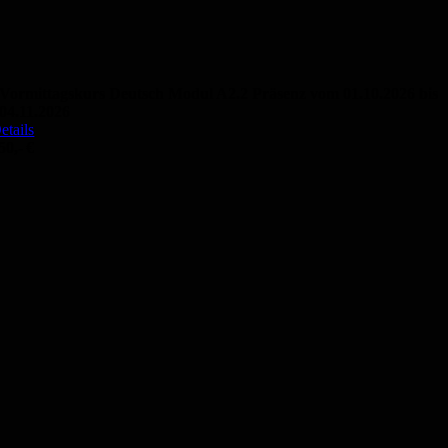
Vormittagskurs Deutsch Modul A2.2 Präsenz vom 01.10.2026 bis
04.11.2026
etails
50,- €