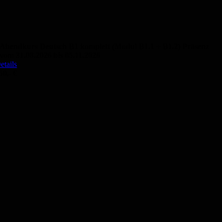
Abendkurs Deutsch B1 komplett (Modul B1.1 + B1.2) Präsenz
vom 31.08.2026 bis 05.11.2026
etails
50,- €