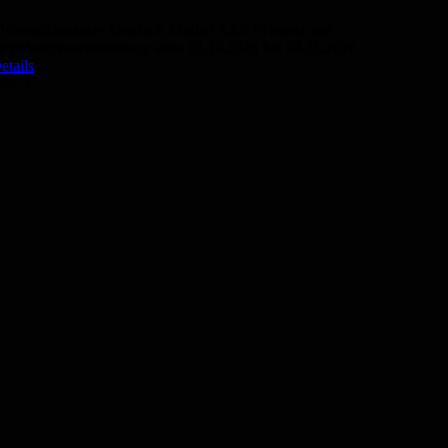
Vormittagskurs Deutsch Modul A2.3 Präsenz zur
Prüfungsvorbereitung vom 20.10.2026 bis 04.11.2026
etails
50,- €