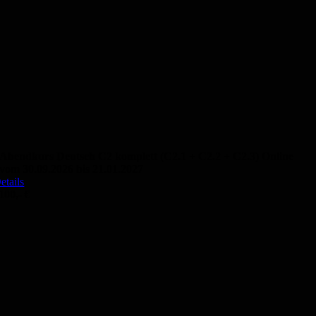
Abendkurs Deutsch C2 komplett (C2.1 + C2.2 + C2.3) Online
vom 30.09.2026 bis 21.01.2027
etails
100,- €