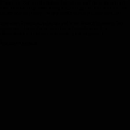
ohnst du in Berlin und möchtest Deutsch lernen? Traust du dich nicht,
ließend mit Muttersprachlern zu sprechen? Egal, ob für die Arbeit, das
tudium oder als Hobby –
WIPA Berlin
hat das Richtige für dich!
uche einen Präsenz-Kurs bei uns und lerne Deutsch in unseren Top
usgestatteten Unterrichtsräumen! Lerne Deutsch, baue dein
elbstvertrauen auf und werde vollständig prüfungsbereit!
Ähnliche Angebote