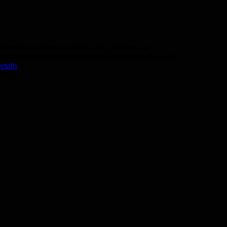
Abendkurs Deutsch Modul B2.3 Online zur
Prüfungsvorbereitung vom 08.12.2026 bis 20.01.2027
etails
50,- €