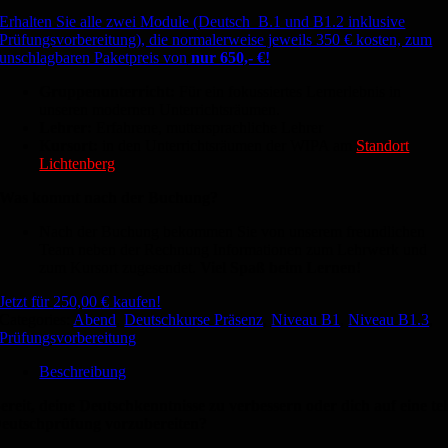
Erhalten Sie alle zwei Module (Deutsch B.1 und B1.2 inklusive
Prüfungsvorbereitung), die normalerweise jeweils 350 € kosten, zum
unschlagbaren Paketpreis von
nur 650,- €!
Gruppenunterricht:
Für ein fokussiertes Lernerlebnis in
unseren modernen Unterrichtsräumen.
Lehrer:
Erfahrene, muttersprachliche Lehrer
Kursort:
in den Unterrichtsräumen der WIPA am
Standort
Lichtenberg
Was kommt nach der Buchung?
Nach der Buchung bekommen Sie von unserem freundlichen
Team neben der Rechnung Informationen zum Lehrwerk und
zum Kursort zugesendet.
Viel Spaß beim Lernen!
Jetzt für
250,00
€
kaufen!
Categories:
Abend
,
Deutschkurse Präsenz
,
Niveau B1
,
Niveau B1.3
,
Prüfungsvorbereitung
Beschreibung
ereit, deine Deutschkenntnisse zu verbessern oder dich auf eine tel
eutschprüfung vorzubereiten?