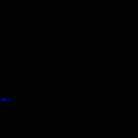
Vormittagskurs Deutsch Modul A2.1 Präsenz vom 26.08.2026 bis
30.09.2026
etails
50,- €