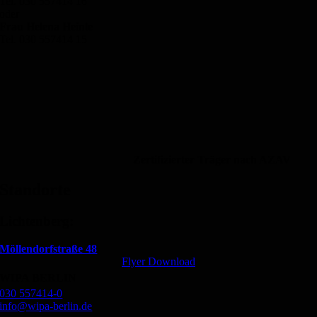
Tel. 030 557414 16
oder
Frau Helena Heinle
Tel. 030 557414 15
Zertifizierter Träger nach AZAV
Standorte
Lichtenberg:
Möllendorfstraße 48
Flyer Download
WIPA BERLIN
030 557414-0
info@wipa-berlin.de