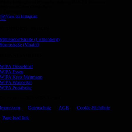
#WeiterbildungBerlin #Finanzbuchhaltung #DATEV #Lexware
#MicrosoftOffice #JobsInBerlin
3 Tagen ago
View on Instagram
|
1/9
STANDORTE BERLIN
Möllendorffstraße (Lichtenberg)
Stromstraße (Moabit)
WIPA STANDORTE
WIPA Düsseldorf
WIPA Essen
WIPA Kreis Mettmann
WIPA Wuppertal
WIPA Portalseite
Copyright © 2026 WIPA GmbH
Impressum
|
Datenschutz
|
AGB
|
Cookie-Richtlinie
Page load link
Nach
oben