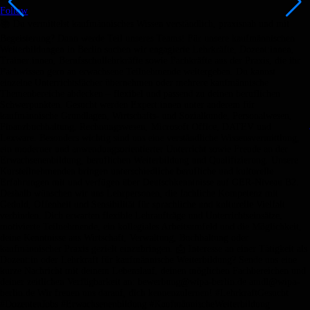
Follow
📚 Du vermittelst kaufmännisches Wissen verständlich, praxisnah und mit
Begeisterung? Dann werde Teil unseres Teams! Für unsere kaufmännischen
Weiterbildungen in Berlin suchen wir engagierte Lehrkräfte, Dozent:innen,
Trainer:innen, Berufsschullehrkräfte sowie Fachkräfte aus der Praxis, die ihr
Fachwissen gern an erwachsene Teilnehmende weitergeben. Du kannst
einzelne Unterrichtsfächer übernehmen oder mehrere kaufmännische
Themenbereiche abdecken – flexibel und passend zu deinen beruflichen
Schwerpunkten. Gesucht werden Expert:innen unter anderem für
kaufmännische Grundlagen, Wirtschafts- und Sozialkunde, Personalwesen,
Finanzbuchhaltung, Rechnungswesen, Microsoft Office, DATEV und
Lexware. Besonders wichtig sind uns eine verständliche Wissensvermittlung,
ein moderner und anwendungsorientierter Unterricht sowie Freude an der
Erwachsenenbildung, beruflichen Weiterbildung und Qualifizierung. Unsere
Kursteilnehmenden bringen unterschiedliche berufliche und kulturelle
Erfahrungen mit und verfügen über Deutschkenntnisse auf GER-Niveau B2.
Deshalb wünschen wir uns Lehrpersonen, die fachliche Kompetenz mit
Geduld, Offenheit und Sensibilität für sprachliche und kulturelle Vielfalt
verbinden. Dich erwarten flexible Lehraufträge und Unterrichtseinsätze,
motivierte Teilnehmende, ein kollegiales Arbeitsumfeld und die Möglichkeit,
deine Kenntnisse aus Wirtschaft, Verwaltung, Buchhaltung oder
kaufmännischer Praxis gezielt einzubringen. 📩 Interesse an einer Tätigkeit als
Dozent:in oder Lehrkraft für kaufmännische Weiterbildung? Sende uns eine
kurze Nachricht mit deinem Lebenslauf, deinen möglichen Fachbereichen und
deiner zeitlichen Verfügbarkeit an: bewerbung@wipa-berlin.de amdl@wipa-
berlin.de Wir freuen uns darauf, dich kennenzulernen! #LehrkraftGesucht
#DozentenJobs #Erwachsenenbildung #KaufmännischeWeiterbildung