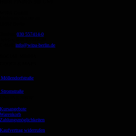
HIER FINDEN SIE UNS
WIPA GmbH
Möllendorffstraße 48
10367 Berlin
Telefon:
030 557414-0
Telefax: 030 557414-20
E-Mail:
info@wipa-berlin.de
SOCIAL MEDIA
GOOGLE MAPS
Möllendorfstraße
Stromstraße
ONLINE SHOP
Kursangebote
Warenkorb
Zahlungsmöglichkeiten
Kaufvertrag widerrufen