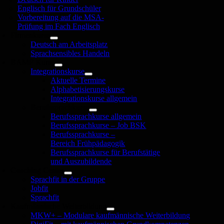
Englisch für Grundschüler
Vorbereitung auf die MSA-
Prüfung im Fach Englisch
Firmenkurse
Deutsch am Arbeitsplatz
Sprachsensibles Handeln
BAMF Kurse
Integrationskurse
Aktuelle Termine
Alphabetisierungskurse
Integrationskurse allgemein
Berufssprachkurse
Berufssprachkurse allgemein
Berufssprachkurse – Job BSK
Berufssprachkurse –
Bereich Frühpädagogik
Berufssprachkurse für Berufstätige
und Auszubildende
Coaching Center
Sprachfit in der Gruppe
Jobfit
Sprachfit
Kaufmännische Weiterbildung
MKW+ – Modulare kaufmännische Weiterbildung