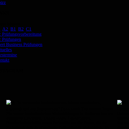
bizz
INKS
utschkurse:
1
,
A2
,
B1
,
B2
,
C1
lc Prüfungsvorbereitung
lc Prüfungen
ert Business Prüfungen
tuelles
rstermine
ntakt
NSTAGRAM