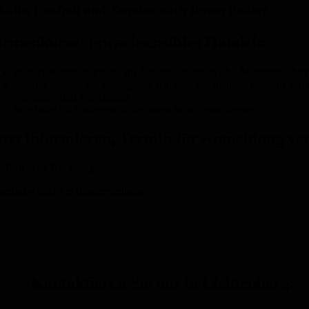
halte, Laufzeit und Termine nach Ihrem Bedarf
irmenkurse: Sprachsensibles Handeln
bessere Kommunikation am Arbeitsplatz mit Nicht- Muttersprachle
Warum versteht der Kollege/die Kollegin das nicht? – einfache Spr
Verstehen und Verständnis
Wie helfe ich Kollegen/Kolleginnen beim Sprachlernen?
etzt informieren, Termin für Anmeldung ver
sführliche Beratung
gebots- und Vertragserstellung
Kontaktieren Sie uns in Lichtenberg: