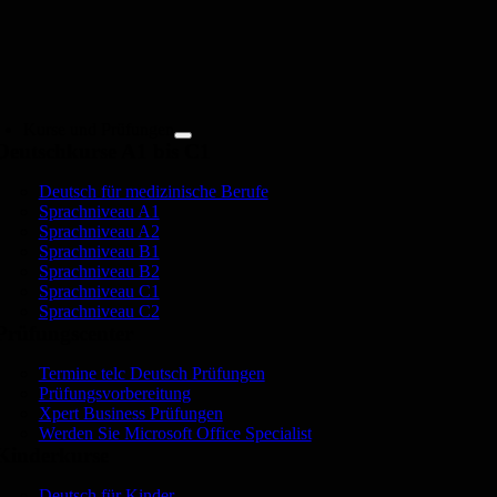
Zum
Inhalt
springen
Kurse und Prüfungen
Deutschkurse A1 bis C1
Deutsch für medizinische Berufe
Sprachniveau A1
Sprachniveau A2
Sprachniveau B1
Sprachniveau B2
Sprachniveau C1
Sprachniveau C2
Prüfungscenter
Termine telc Deutsch Prüfungen
Prüfungsvorbereitung
Xpert Business Prüfungen
Werden Sie Microsoft Office Specialist
Kinderkurse
Deutsch für Kinder