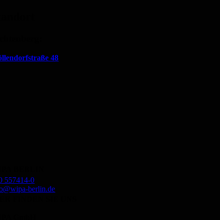
tandort
chtenberg:
llendorfstraße 48
IPA BERLIN
0 557414-0
fo@wipa-berlin.de
ER FINDEN SIE UNS
IPA GmbH