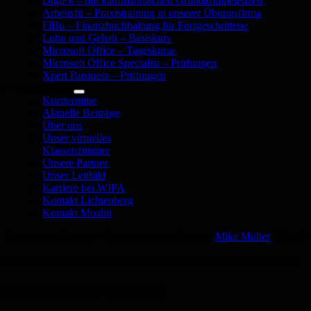
DigiFit – mit kaufmännischen Grundkompetenzen
Arbeitsfit – Praxistraining in unserer Übungsfirma
FiBu – Finanzbuchhaltung für Fortgeschrittene
Lohn und Gehalt – Basiskurs
Microsoft Office – Tageskurse
Microsoft Office Specialist – Prüfungen
Xpert Business – Prüfungen
WIPA aktuell
Kurstermine
Aktuelle Beiträge
Über uns
Unser virtuelles
Klassenzimmer
Unsere Partner
Unser Leitbild
Karriere bei WIPA
Kontakt Lichtenberg
Kontakt Moabit
Firmenkurs Deutsch – Sprachsensibles Handeln
Mike Müller
2025-10
r die Mitarbeiter/- innen in Ihrer Firma oder für Sie persönlich!
prachsensibles Handeln