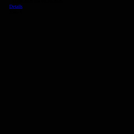
31.08.2026 bis 01.10.2026
Details
350,- €