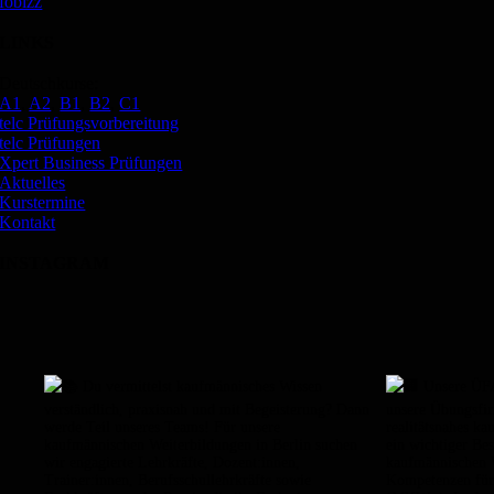
fobizz
LINKS
Deutschkurse:
A1
,
A2
,
B1
,
B2
,
C1
telc Prüfungsvorbereitung
telc Prüfungen
Xpert Business Prüfungen
Aktuelles
Kurstermine
Kontakt
INSTAGRAM