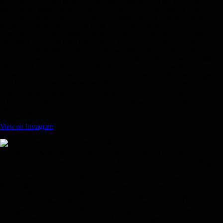
Kompetenzen für den modernen Büroalltag (MKW+). In der ÜFA kannst du
theoretisches Wissen direkt in die Praxis umsetzen: Du bearbeitest typische
kaufmännische Aufgaben, schreibst Geschäftsbriefe und E-Mails, erstellst
Angebote und Rechnungen und lernst verschiedene Abläufe in einem
Unternehmen kennen. Dabei wirst du von unseren erfahrenen Lehrkräften
unterstützt. Doch wie jedes Unternehmen braucht auch unsere ÜFA einmal
eine Pause. 😉 🌴 Nächste Woche haben wir Betriebsferien. 📅 Ab dem 10.
August sind wir wieder für dich da! Kontakte: 📧amdl@wipa-berlin.de ☎
030 557414 24 📍Möllendroffstraße 48 10367 Berlin 2. Etage, Raum 201
Passend dazu lernst du heute einige wichtige Vokabeln und Redewendungen
rund um die Themen Unternehmen, Büro und Urlaubszeit. Welche
Redewendung kanntest du schon? Schreib es uns in die Kommentare! 👇
#Übungsfirma #KaufmännischeWeiterbildung #DeutschImBeruf #BüroDeutsch
#Bildungsgutschein
6 Tagen ago
View on Instagram
|
2/9