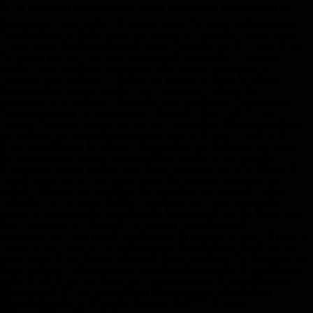
📚 Du vermittelst kaufmännisches Wissen verständlich, praxisnah und mit
Begeisterung? Dann werde Teil unseres Teams! Für unsere kaufmännischen
Weiterbildungen in Berlin suchen wir engagierte Lehrkräfte, Dozent:innen,
Trainer:innen, Berufsschullehrkräfte sowie Fachkräfte aus der Praxis, die ihr
Fachwissen gern an erwachsene Teilnehmende weitergeben. Du kannst
einzelne Unterrichtsfächer übernehmen oder mehrere kaufmännische
Themenbereiche abdecken – flexibel und passend zu deinen beruflichen
Schwerpunkten. Gesucht werden Expert:innen unter anderem für
kaufmännische Grundlagen, Wirtschafts- und Sozialkunde, Personalwesen,
Finanzbuchhaltung, Rechnungswesen, Microsoft Office, DATEV und
Lexware. Besonders wichtig sind uns eine verständliche Wissensvermittlung,
ein moderner und anwendungsorientierter Unterricht sowie Freude an der
Erwachsenenbildung, beruflichen Weiterbildung und Qualifizierung. Unsere
Kursteilnehmenden bringen unterschiedliche berufliche und kulturelle
Erfahrungen mit und verfügen über Deutschkenntnisse auf GER-Niveau B2.
Deshalb wünschen wir uns Lehrpersonen, die fachliche Kompetenz mit
Geduld, Offenheit und Sensibilität für sprachliche und kulturelle Vielfalt
verbinden. Dich erwarten flexible Lehraufträge und Unterrichtseinsätze,
motivierte Teilnehmende, ein kollegiales Arbeitsumfeld und die Möglichkeit,
deine Kenntnisse aus Wirtschaft, Verwaltung, Buchhaltung oder
kaufmännischer Praxis gezielt einzubringen. 📩 Interesse an einer Tätigkeit als
Dozent:in oder Lehrkraft für kaufmännische Weiterbildung? Sende uns eine
kurze Nachricht mit deinem Lebenslauf, deinen möglichen Fachbereichen und
deiner zeitlichen Verfügbarkeit an: bewerbung@wipa-berlin.de amdl@wipa-
berlin.de Wir freuen uns darauf, dich kennenzulernen! #LehrkraftGesucht
#DozentenJobs #Erwachsenenbildung #KaufmännischeWeiterbildung
#WeiterbildungBerlin #Finanzbuchhaltung #DATEV #Lexware