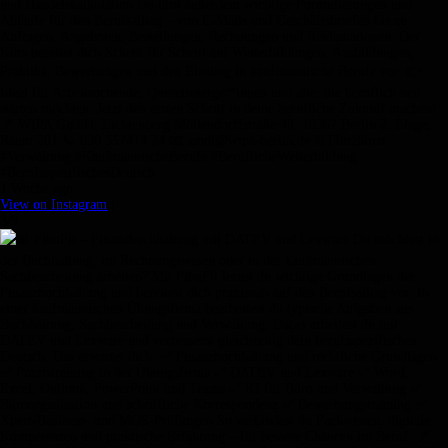
und Handelskalkulation Du übst außerdem wichtige Formulierungen und
Abläufe für den Berufsalltag – von E-Mails und Geschäftsbriefen bis zu
Anfragen, Angeboten, Bestellungen, Rechnungen und Reklamationen. Der
Kurs bereitet dich Schritt für Schritt auf Weiterbildungen, Ausbildungen,
Praktika, Bewerbungen und den Einstieg in kaufmännische Berufe vor. 👉
Ideal für Arbeitsuchende, Quereinsteiger*innen und alle, die beruflich neu
starten möchten. Jetzt den ersten Schritt in deine berufliche Zukunft machen!
📍 WIPA GmbH, Lichtenberg Möllendorffstraße 48, 10367 Berlin 2. Etage,
Raum 201 📞 030 557414 24 📧 amdl@wipa-berlin.de #ITfürBüros
#Verwaltung #KaufmännischeBerufe #BeruflicheWeiterbildung
#BerufsspezifischesDeutsch
1 Woche ago
View on Instagram
|
3/9