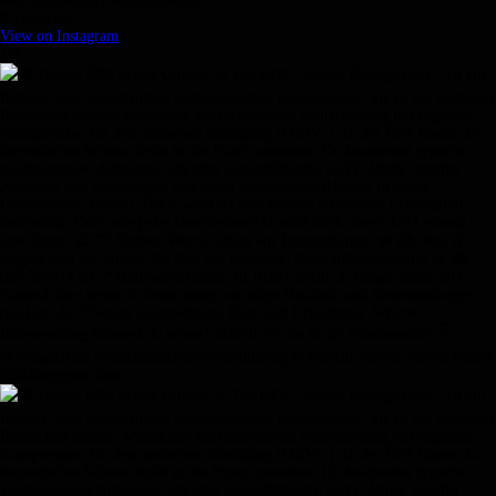
#MicrosoftOffice #JobsInBerlin
3 Tagen ago
View on Instagram
|
1/9