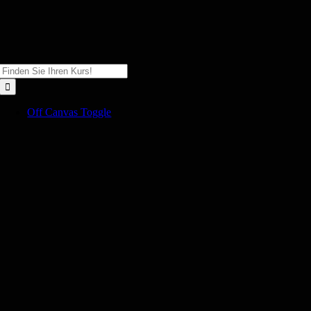
Zum
Inhalt
springen
Suche
nach:
Off Canvas Toggle