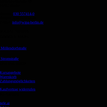
Möllendorffstraße 48
10367 Berlin
Telefon:
030 557414-0
Telefax: 030 557414-20
E-Mail:
info@wipa-berlin.de
SOCIAL MEDIA
GOOGLE MAPS
Möllendorfstraße
Stromstraße
ONLINE SHOP
Kursangebote
Warenkorb
Zahlungsmöglichkeiten
Kaufvertrag widerrufen
KI-Agenten
nele.ai