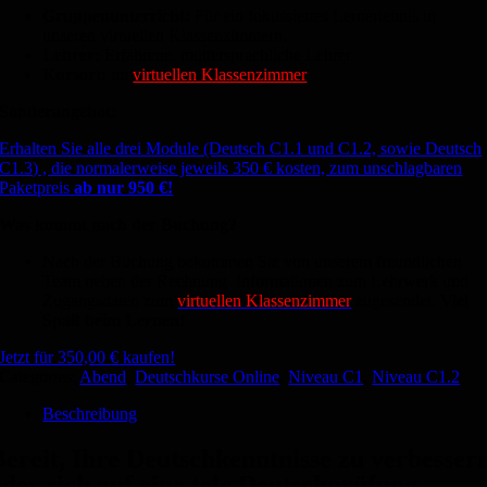
Gruppenunterricht:
Für ein fokussiertes Lernerlebnis in
unseren virtuellen Klassenzimmern.
Lehrer:
Erfahrene, muttersprachliche Lehrer
Kursort:
im
virtuellen Klassenzimmer
Sonderangebot:
Erhalten Sie alle drei Module (Deutsch C1.1 und C1.2, sowie Deutsch
C1.3) , die normalerweise jeweils 350 € kosten, zum unschlagbaren
Paketpreis
ab nur 950 €!
Was kommt nach der Buchung?
Nach der Buchung bekommen Sie von unserem freundlichen
Team neben der Rechnung Informationen zum Lehrwerk und
Zugangsdaten zum
virtuellen Klassenzimmer
zugesendet.
Viel
Spaß beim Lernen!
Jetzt für
350,00
€
kaufen!
Categories:
Abend
,
Deutschkurse Online
,
Niveau C1
,
Niveau C1.2
Beschreibung
Bereit, Ihre Deutschkenntnisse zu verbesser
oder sich auf eine telc Deutschprüfung