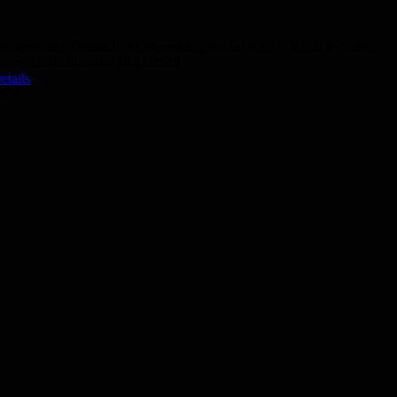
Abendkurs Deutsch A1 komplett (Modul A1.1 + A1.2) Präsenz
vom 05.10.2026 bis 10.12.2026
etails
50,- €