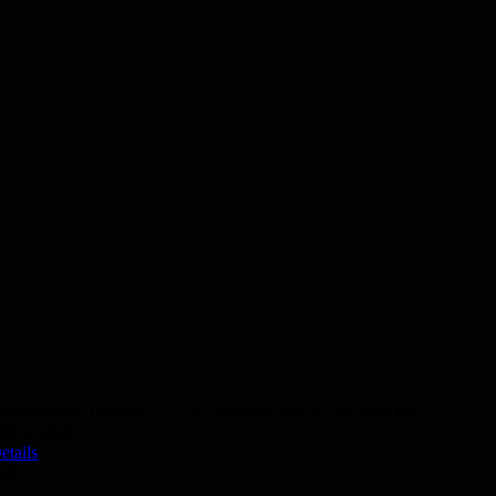
Abendkurs Deutsch A1.1 in Präsenz vom 05.10.2026 bis
05.11.2026
etails
50,- €