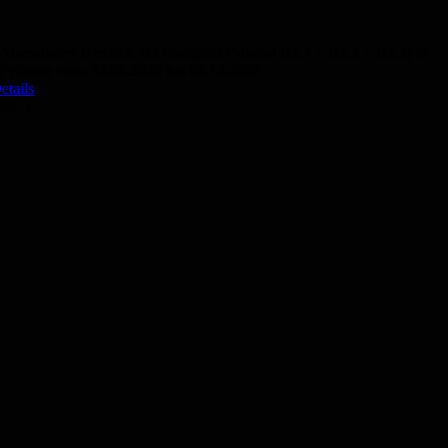
Abendkurs Deutsch B2 komplett (Modul B2.1 + B2.2 + B2.3) in
Präsenz vom 24.08.2026 bis 03.12.2026
etails
50,- €