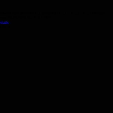
Abendkurs Deutsch C2 komplett (C2.1 + C2.2 + C2.3) Online
vom 30.09.2026 bis 21.01.2027
etails
100,- €