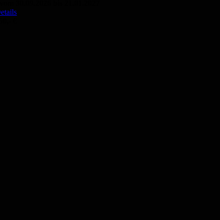
vom 30.09.2026 bis 21.01.2027
etails
50,- €