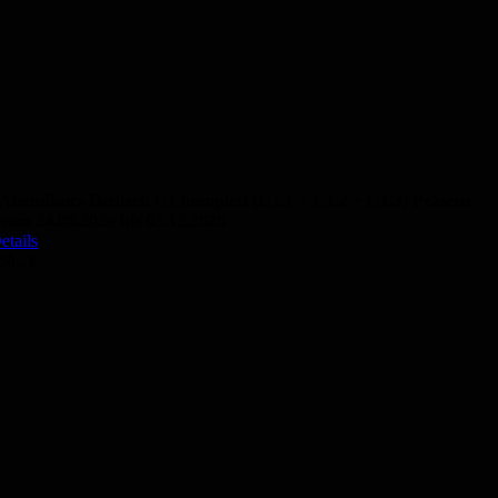
Abendkurs Deutsch C1 komplett (C1.1 + C1.2 + C1.3) Präsenz
vom 24.08.2026 bis 03.12.2026
etails
50,- €