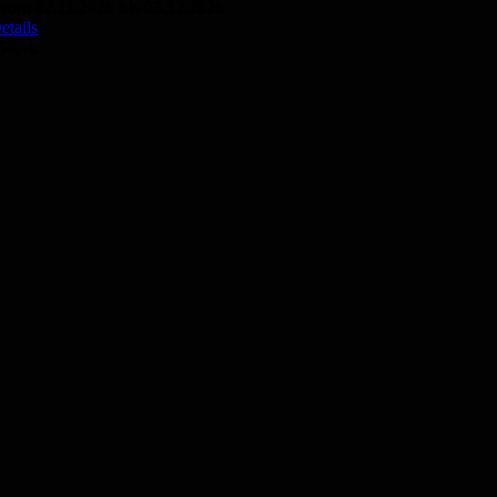
vom 02.11.2026 bis 03.12.2026
etails
50,- €