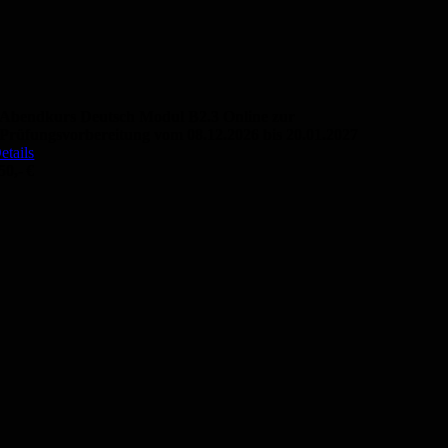
Abendkurs Deutsch Modul B2.3 Online zur
Prüfungsvorbereitung vom 08.12.2026 bis 20.01.2027
etails
50,- €