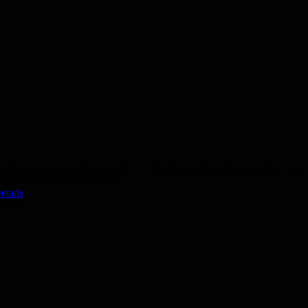
Abendkurs zur telc Deutsch C1 Prüfungvorbereitung online vom
09.12.2026 bis 21.01.2027
etails
50,- €