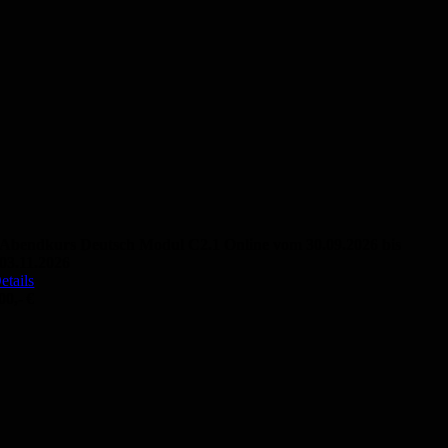
Abendkurs Deutsch Modul C2.1 Online vom 30.09.2026 bis
03.11.2026
etails
00,- €