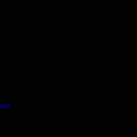
Abendkurs Deutsch B2 komplett (Modul B2.1 + B2.2 + B2.3)
Online vom 29.09.2026 bis 20.01.2027
etails
50,- €