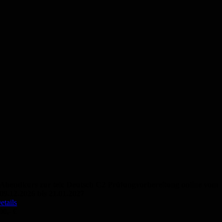
Abendkurs zur telc Deutsch C2 Prüfungvorbereitung online vom
09.12.2026 bis 21.01.2027
etails
00,- €