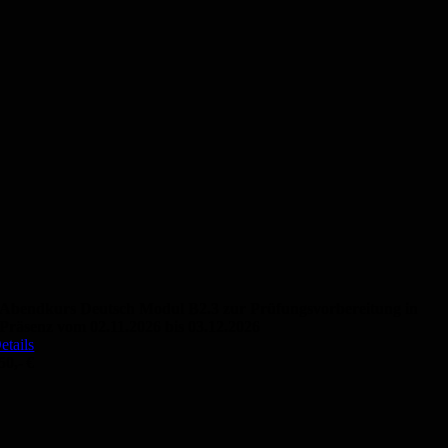
Abendkurs Deutsch Modul B2.3 zur Prüfungsvorbereitung in
Präsenz vom 02.11.2026 bis 03.12.2026
etails
50,- €