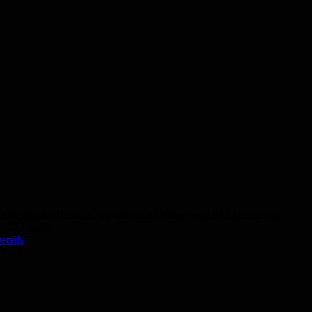
Abendkurs Deutsch Modul B2.2 Online vom 03.11.2026 bis
07.12.2026
etails
50,- €