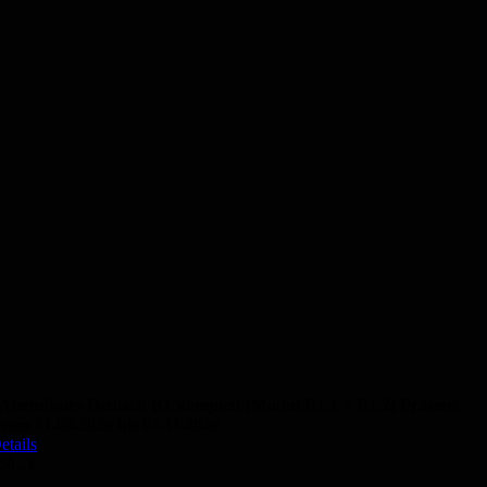
Abendkurs Deutsch B1 komplett (Modul B1.1 + B1.2) Präsenz
vom 31.08.2026 bis 05.11.2026
etails
50,- €