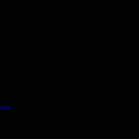
Abendkurs Deutsch Modul B2.1 Präsenz vom 24.08.2026 bis
24.09.2026
etails
50,- €