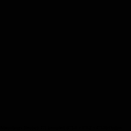
Abendkurs Deutsch C1 komplett (C1.1 + C1.2 + C1.3) Online