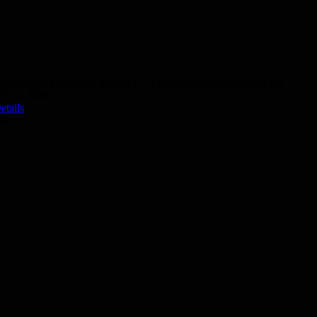
Abendkurs Deutsch Modul C1.1 Online vom 30.09.2026 bis
03.11.2026
etails
50,- €