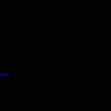
Deutsch Prüfung telc B1: am 29.10.2026 um 09:00 Uhr
etails
00,- €