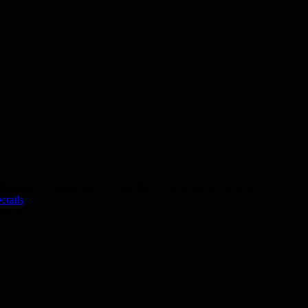
Deutsch Prüfung telc A1: am 09.12.2026 um 10:30 Uhr
etails
70,- €