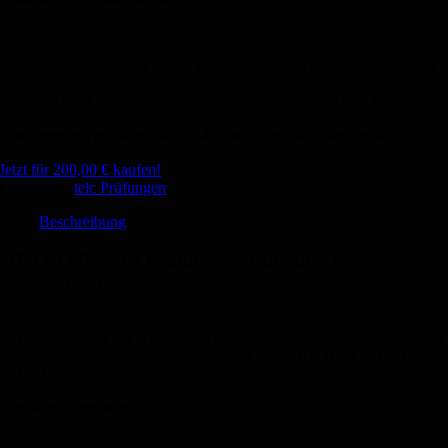
Legen Sie Ihre Prüfung in den Warenkorb und schließen die Zahlung
ab.
Nach der Buchung werden Sie zeitnah von unserem Team kontaktiert.
Das Ergebnis erhalten Sie ca. 4-6 Wochen nach der Prüfung.
Jetzt für
200,00
€
kaufen!
Categories:
telc Prüfungen
Beschreibung
IPA ist offizielles Prüfungszentrum und telc
izenzpartner
enötigen Sie einen Nachweis Ihrer Deutschkenntnisse zum Beispiel fü
en Berufseinstieg, die Ausbildung oder für den Hochschulzugang? Wir
ieten Deutschprüfungen für die Stufen A1, A2, B1, B2, C1, C1 Beruf
nd C1 Hochschule an.
Ähnliche Angebote