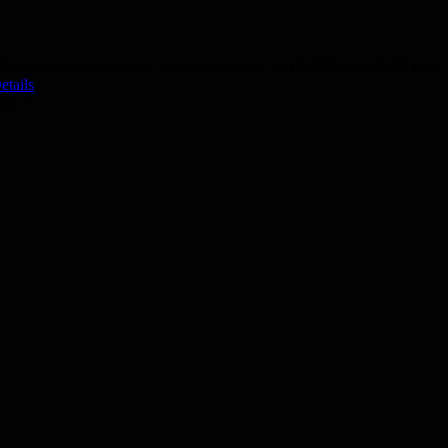
Deutsch Prüfung telc C1 allgemein: am 10.12.2026 um 09:00 Uhr
etails
00,- €