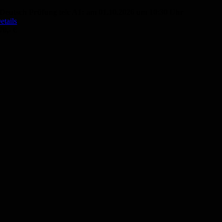
Deutsch Prüfung telc A1: am 01.10.2026 um 10:30 Uhr
etails
70,- €