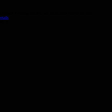
Deutsch Prüfung telc B1: am 12.11.2026 um 09:00 Uhr
etails
00,- €