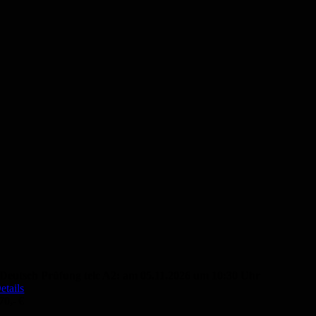
Deutsch Prüfung telc A2: am 05.11.2026 um 10:30 Uhr
etails
70,- €