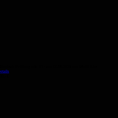
Deutsch Prüfung telc B1: am 22.09.2026 um 09:00 Uhr
etails
00,- €