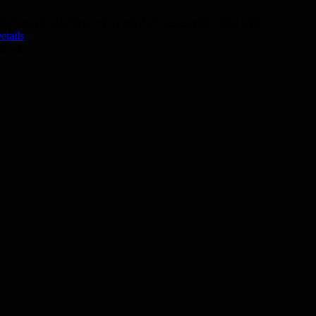
Deutsch Prüfung telc B1: am 10.09.2026 um 09:00 Uhr
etails
00,- €