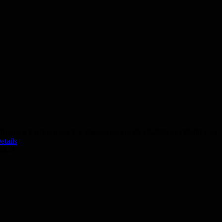
Deutsch Prüfung telc C1 allgemein: am 08.10.2026 um 09:00 Uhr
etails
00,- €