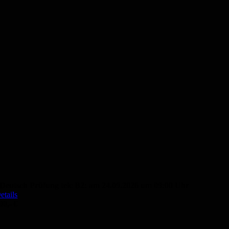
Deutsch Prüfung telc B2: am 24.09.2026 um 09:00 Uhr
etails
00,- €