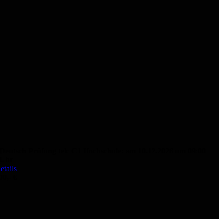
Deutsch Prüfung telc C1 Hochschule: am 10.12.2026 um 09:00
Uhr
etails
00,- €