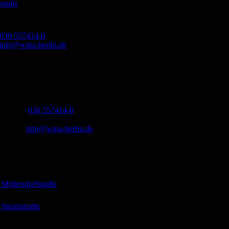
etails
00,- €
WIPA BERLIN
030 557414-0
info@wipa-berlin.de
HIER FINDEN SIE UNS
WIPA GmbH
Möllendorffstraße 48
10367 Berlin
Telefon:
030 557414-0
Telefax: 030 557414-20
E-Mail:
info@wipa-berlin.de
SOCIAL MEDIA
GOOGLE MAPS
Möllendorfstraße
Stromstraße
ONLINE SHOP