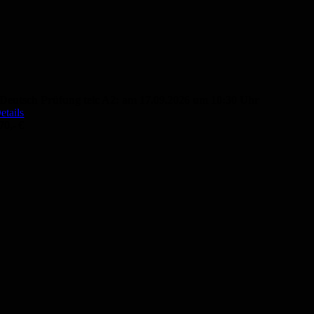
Deutsch Prüfung telc A2: am 17.09.2026 um 10:30 Uhr
etails
70,- €