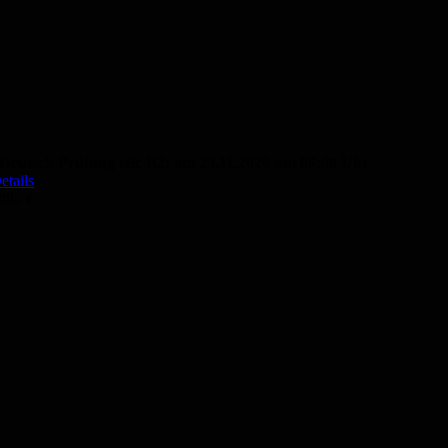
Deutsch Prüfung telc B2: am 29.11.2026 um 09:00 Uhr
etails
00,- €