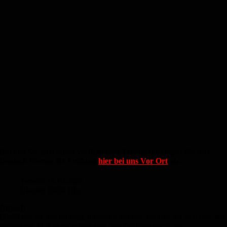
Buchen Sie jetzt einen verfügbaren Termin und legen Sie Ihre
Deutsch Niveau B1 Prüfung
hier bei uns Vor Ort
ab.
Termin: 15.10.2026
Uhrzeit: 09:00 Uhr
Ablauf:
Damit wir Sie zur Prüfung anmelden können, melden Sie sich bitte
bis
spätestens 21 Kalendertage vor
dem Prüfungstermin an.