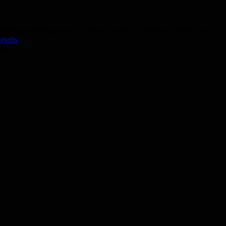
Deutsch Prüfung telc C1 Beruf: am 08.10.2026 um 09:00 Uhr
etails
00,- €