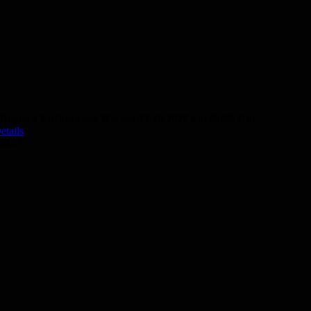
Deutsch Prüfung telc B2: am 22.10.2026 um 09:00 Uhr
etails
00,- €