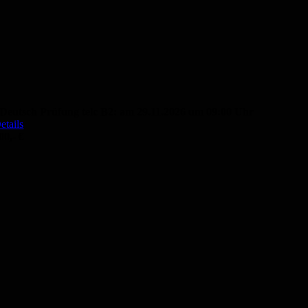
Deutsch Prüfung telc B2: am 29.11.2026 um 09:00 Uhr
etails
00,- €