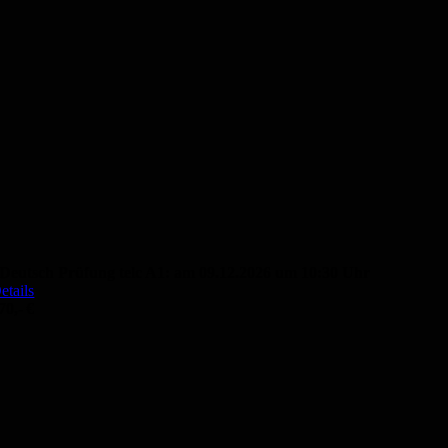
Deutsch Prüfung telc A1: am 09.12.2026 um 10:30 Uhr
etails
70,- €