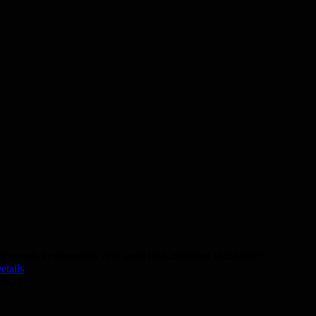
Deutsch Prüfung telc A1: am 01.10.2026 um 10:30 Uhr
etails
70,- €