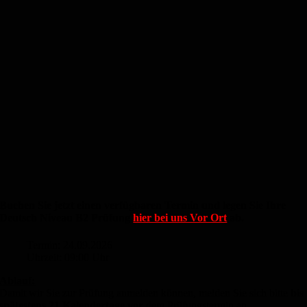
Buchen Sie jetzt einen verfügbaren Termin und legen Sie Ihre
Deutsch Niveau B2 Prüfung
hier bei uns Vor Ort
ab.
Termin: 24.09.2026
Uhrzeit: 09:00 Uhr
Ablauf:
Damit wir Sie zur Prüfung anmelden können, melden Sie sich bitte
bis
spätestens 21 Kalendertage vor
dem Prüfungstermin an.