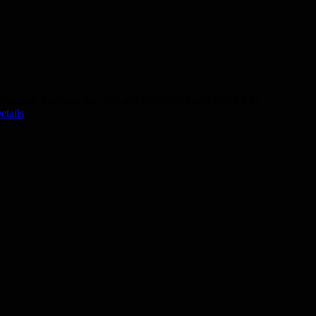
Deutsch Prüfung telc A2: am 17.09.2026 um 10:30 Uhr
etails
70,- €