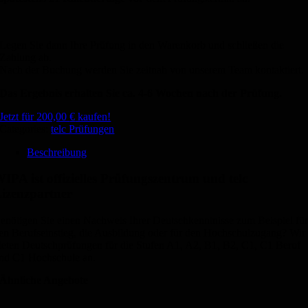
Legen Sie dann Ihre Prüfung in den Warenkorb und schließen die
Zahlung ab.
Nach der Buchung werden Sie zeitnah von unserem Team kontaktiert.
Das Ergebnis erhalten Sie ca. 4-6 Wochen nach der Prüfung.
Jetzt für
200,00
€
kaufen!
Categories:
telc Prüfungen
Beschreibung
IPA ist offizielles Prüfungszentrum und telc
izenzpartner
enötigen Sie einen Nachweis Ihrer Deutschkenntnisse zum Beispiel fü
en Berufseinstieg, die Ausbildung oder für den Hochschulzugang? Wir
ieten Deutschprüfungen für die Stufen A1, A2, B1, B2, C1, C1 Beruf
nd C1 Hochschule an.
Ähnliche Angebote