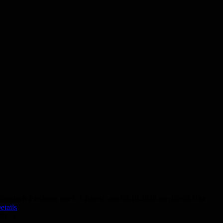
Deutsch Prüfung telc C1 Beruf: am 08.10.2026 um 09:00 Uhr
etails
00,- €