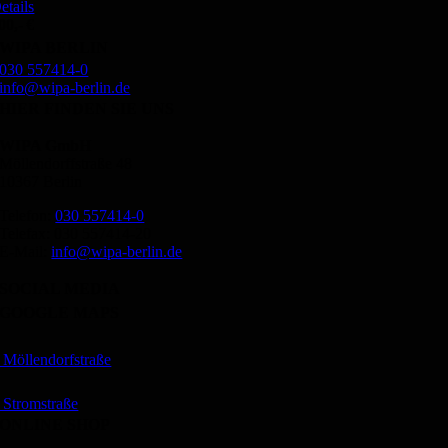
etails
00,- €
WIPA BERLIN
030 557414-0
info@wipa-berlin.de
HIER FINDEN SIE UNS
WIPA GmbH
Möllendorffstraße 48
10367 Berlin
Telefon:
030 557414-0
Telefax: 030 557414-20
E-Mail:
info@wipa-berlin.de
SOCIAL MEDIA
GOOGLE MAPS
Möllendorfstraße
Stromstraße
ONLINE SHOP