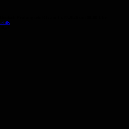
Deutsch Prüfung telc B1: am 15.10.2026 um 09:00 Uhr
etails
00,- €