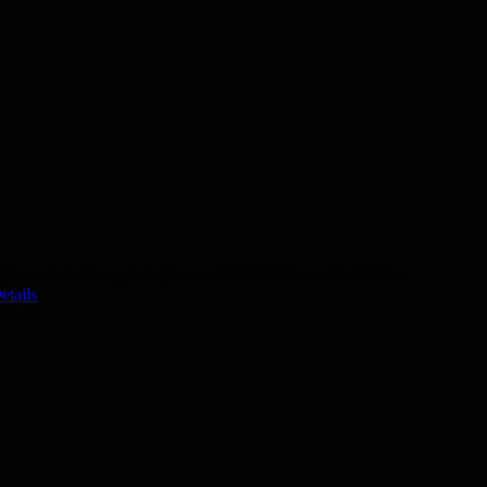
Deutsch Prüfung telc B1: am 22.09.2026 um 09:00 Uhr
etails
00,- €