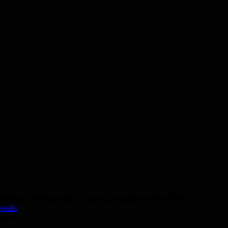
Deutsch Prüfung telc A2: am 05.11.2026 um 10:30 Uhr
etails
70,- €