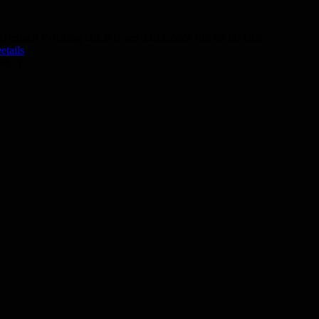
Deutsch Prüfung telc B1: am 12.11.2026 um 09:00 Uhr
etails
00,- €