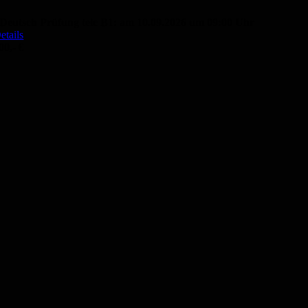
Deutsch Prüfung telc B1: am 10.09.2026 um 09:00 Uhr
etails
00,- €