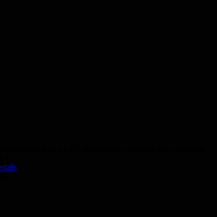
Deutsch Prüfung telc C1 Hochschule: am 10.12.2026 um 09:00
Uhr
etails
00,- €