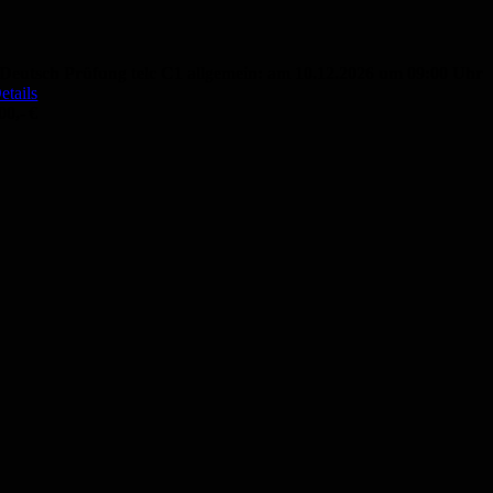
Deutsch Prüfung telc C1 allgemein: am 10.12.2026 um 09:00 Uhr
etails
00,- €