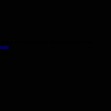
Deutsch Prüfung telc B2: am 22.10.2026 um 09:00 Uhr
etails
00,- €