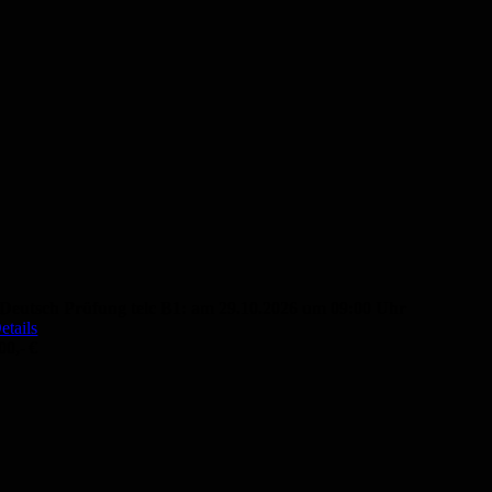
Deutsch Prüfung telc B1: am 29.10.2026 um 09:00 Uhr
etails
00,- €