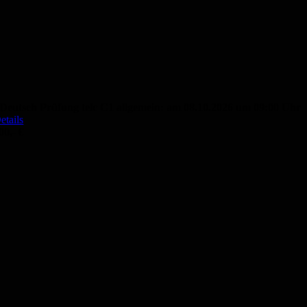
Deutsch Prüfung telc C1 allgemein: am 08.10.2026 um 09:00 Uhr
etails
00,- €