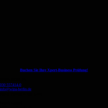
Buchen Sie Ihre Xpert-Business Prüfung!
WIPA BERLIN
030 557414-0
info@wipa-berlin.de
HIER FINDEN SIE UNS
WIPA GmbH
Möllendorffstraße 48