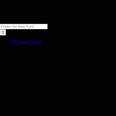
Zum
Inhalt
springen
Suche
nach:
Off Canvas Toggle