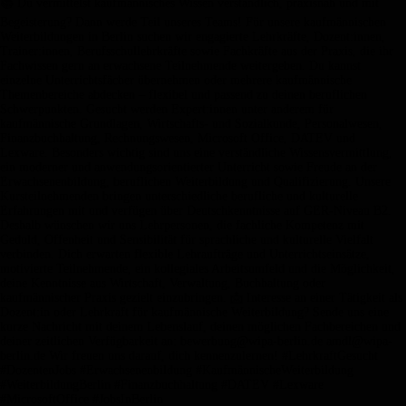
📚 Du vermittelst kaufmännisches Wissen verständlich, praxisnah und mit
Begeisterung? Dann werde Teil unseres Teams! Für unsere kaufmännischen
Weiterbildungen in Berlin suchen wir engagierte Lehrkräfte, Dozent:innen,
Trainer:innen, Berufsschullehrkräfte sowie Fachkräfte aus der Praxis, die ihr
Fachwissen gern an erwachsene Teilnehmende weitergeben. Du kannst
einzelne Unterrichtsfächer übernehmen oder mehrere kaufmännische
Themenbereiche abdecken – flexibel und passend zu deinen beruflichen
Schwerpunkten. Gesucht werden Expert:innen unter anderem für
kaufmännische Grundlagen, Wirtschafts- und Sozialkunde, Personalwesen,
Finanzbuchhaltung, Rechnungswesen, Microsoft Office, DATEV und
Lexware. Besonders wichtig sind uns eine verständliche Wissensvermittlung,
ein moderner und anwendungsorientierter Unterricht sowie Freude an der
Erwachsenenbildung, beruflichen Weiterbildung und Qualifizierung. Unsere
Kursteilnehmenden bringen unterschiedliche berufliche und kulturelle
Erfahrungen mit und verfügen über Deutschkenntnisse auf GER-Niveau B2.
Deshalb wünschen wir uns Lehrpersonen, die fachliche Kompetenz mit
Geduld, Offenheit und Sensibilität für sprachliche und kulturelle Vielfalt
verbinden. Dich erwarten flexible Lehraufträge und Unterrichtseinsätze,
motivierte Teilnehmende, ein kollegiales Arbeitsumfeld und die Möglichkeit,
deine Kenntnisse aus Wirtschaft, Verwaltung, Buchhaltung oder
kaufmännischer Praxis gezielt einzubringen. 📩 Interesse an einer Tätigkeit als
Dozent:in oder Lehrkraft für kaufmännische Weiterbildung? Sende uns eine
kurze Nachricht mit deinem Lebenslauf, deinen möglichen Fachbereichen und
deiner zeitlichen Verfügbarkeit an: bewerbung@wipa-berlin.de amdl@wipa-
berlin.de Wir freuen uns darauf, dich kennenzulernen! #LehrkraftGesucht
#DozentenJobs #Erwachsenenbildung #KaufmännischeWeiterbildung
#WeiterbildungBerlin #Finanzbuchhaltung #DATEV #Lexware
#MicrosoftOffice #JobsInBerlin