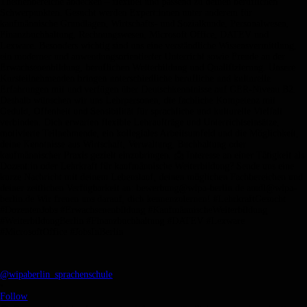
@wipaberlin_sprachenschule
•
Follow