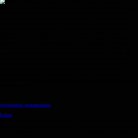
@wipaberlin_sprachenschule
•
Follow
🏢 Unsere ÜFA macht Urlaub! ☀️ Die ÜFA – unsere Übungsfirma – ist ein
fiktives, aber realitätsnahes kaufmännisches Unternehmen. Sie ist ein wichtiger
Bestandteil unserer Modularen kaufmännischen Weiterbildung mit digitalen
Kompetenzen für den modernen Büroalltag (MKW+). In der ÜFA kannst du