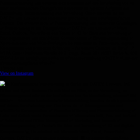
Finanzbuchhaltung und bereitest dich praxisnah auf den Berufsalltag vor. In
einer kaufmännischen Übungsfirma bearbeitest du typische Aufgaben aus
Buchhaltung, Sachbearbeitung und Verwaltung. Dabei arbeitest du mit
DATEV und Lexware und verbesserst gleichzeitig dein berufsspezifisches
Deutsch. Das erwartet dich: ✅ Finanzbuchhaltung und rechtliche Grundlagen
✅ Praxistraining in der Übungsfirma ✅ DATEV und Lexware ✅ Word,
Excel, Outlook, PowerPoint und Teams ✅ KI für Büro und Verwaltung ✅
Büroorganisation und schriftliche Korrespondenz ✅ Bewerbungstraining ✅
Xpert-Business- und MOS-Prüfungen So verbindest du Fachwissen, digitale
Kompetenzen und praktische Erfahrung – für bessere Chancen im Beruf. 📍
WIPA GmbH Möllendorffstraße 48 2. Etage, Raum 201 10367 Berlin 📞 030
557414 24 📧 amdl@wipa-berlin.de #Finanzbuchhaltung #DATEV #Lexware
#WeiterbildungBerlin #FibuFit
1 Woche ago
View on Instagram
|
4/9