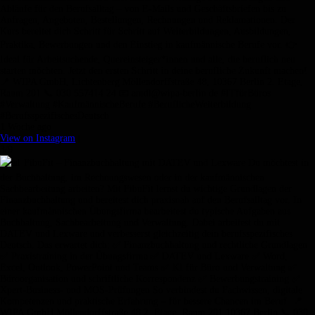
Abläufe für den Berufsalltag – von E-Mails und Geschäftsbriefen bis zu
Anfragen, Angeboten, Bestellungen, Rechnungen und Reklamationen. Der
Kurs bereitet dich Schritt für Schritt auf Weiterbildungen, Ausbildungen,
Praktika, Bewerbungen und den Einstieg in kaufmännische Berufe vor. 👉
Ideal für Arbeitsuchende, Quereinsteiger*innen und alle, die beruflich neu
starten möchten. Jetzt den ersten Schritt in deine berufliche Zukunft machen!
📍 WIPA GmbH, Lichtenberg Möllendorffstraße 48, 10367 Berlin 2. Etage,
Raum 201 📞 030 557414 24 📧 amdl@wipa-berlin.de #ITfürBüros
#Verwaltung #KaufmännischeBerufe #BeruflicheWeiterbildung
#BerufsspezifischesDeutsch
1 Woche ago
View on Instagram
|
3/9