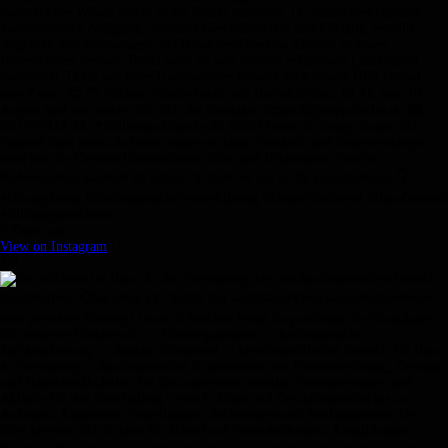
theoretisches Wissen direkt in die Praxis umsetzen: Du bearbeitest typische
kaufmännische Aufgaben, schreibst Geschäftsbriefe und E-Mails, erstellst
Angebote und Rechnungen und lernst verschiedene Abläufe in einem
Unternehmen kennen. Dabei wirst du von unseren erfahrenen Lehrkräften
unterstützt. Doch wie jedes Unternehmen braucht auch unsere ÜFA einmal
eine Pause. 😉 🌴 Nächste Woche haben wir Betriebsferien. 📅 Ab dem 10.
August sind wir wieder für dich da! Kontakte: 📧amdl@wipa-berlin.de ☎
030 557414 24 📍Möllendroffstraße 48 10367 Berlin 2. Etage, Raum 201
Passend dazu lernst du heute einige wichtige Vokabeln und Redewendungen
rund um die Themen Unternehmen, Büro und Urlaubszeit. Welche
Redewendung kanntest du schon? Schreib es uns in die Kommentare! 👇
#Übungsfirma #KaufmännischeWeiterbildung #DeutschImBeruf #BüroDeutsch
#Bildungsgutschein
5 Tagen ago
View on Instagram
|
2/9