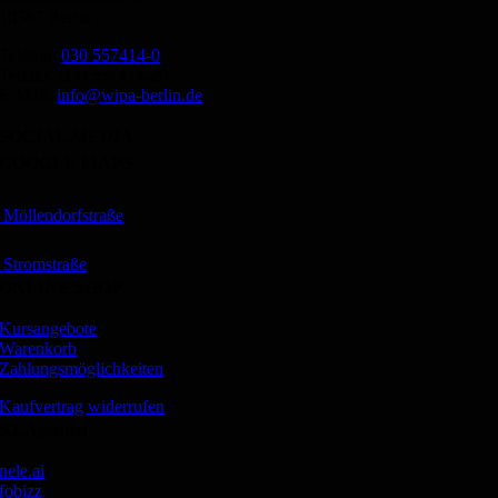
10367 Berlin
Telefon:
030 557414-0
Telefax: 030 557414-20
E-Mail:
info@wipa-berlin.de
SOCIAL MEDIA
GOOGLE MAPS
Möllendorfstraße
Stromstraße
ONLINE SHOP
Kursangebote
Warenkorb
Zahlungsmöglichkeiten
Kaufvertrag widerrufen
KI-Agenten
nele.ai
fobizz