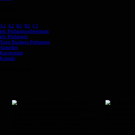
LINKS
Deutschkurse:
A1
,
A2
,
B1
,
B2
,
C1
telc Prüfungsvorbereitung
telc Prüfungen
Xpert Business Prüfungen
Aktuelles
Kurstermine
Kontakt
INSTAGRAM