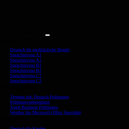
Zum
Inhalt
springen
Kurse und Prüfungen
Deutschkurse A1 bis C1
Deutsch für medizinische Berufe
Sprachniveau A1
Sprachniveau A2
Sprachniveau B1
Sprachniveau B2
Sprachniveau C1
Sprachniveau C2
Prüfungscenter
Termine telc Deutsch Prüfungen
Prüfungsvorbereitung
Xpert Business Prüfungen
Werden Sie Microsoft Office Specialist
Kinderkurse
Deutsch für Kinder