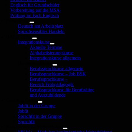
Englisch für Grundschüler
Vorbereitung auf die MSA-
Prüfung im Fach Englisch
Firmenkurse
Deutsch am Arbeitsplatz
Sprachsensibles Handeln
BAMF Kurse
Integrationskurse
Aktuelle Termine
Alphabetisierungskurse
Integrationskurse allgemein
Berufssprachkurse
Berufssprachkurse allgemein
Berufssprachkurse – Job BSK
Berufssprachkurse –
Bereich Frühpädagogik
Berufssprachkurse für Berufstätige
und Auszubildende
Coaching Center
Jobfit in der Gruppe
Jobfit
Sprachfit in der Gruppe
Sprachfit
Kaufmännische Weiterbildung