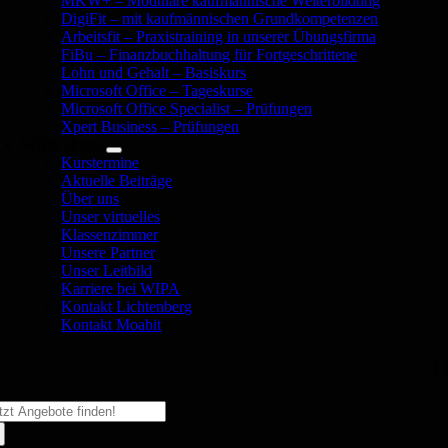
MKW+ – Modulare kaufmännische Weiterbildung
DigiFit – mit kaufmännischen Grundkompetenzen
Arbeitsfit – Praxistraining in unserer Übungsfirma
FiBu – Finanzbuchhaltung für Fortgeschrittene
Lohn und Gehalt – Basiskurs
Microsoft Office – Tageskurse
Microsoft Office Specialist – Prüfungen
Xpert Business – Prüfungen
WIPA aktuell
Kurstermine
Aktuelle Beiträge
Über uns
Unser virtuelles
Klassenzimmer
Unsere Partner
Unser Leitbild
Karriere bei WIPA
Kontakt Lichtenberg
Kontakt Moabit
H
che
ch: