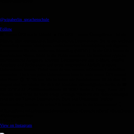
@wipaberlin_sprachenschule
•
Follow
🏢 Unsere ÜFA macht Urlaub! ☀️ Die ÜFA – unsere Übungsfirma – ist ein
fiktives, aber realitätsnahes kaufmännisches Unternehmen. Sie ist ein wichtiger
Bestandteil unserer Modularen kaufmännischen Weiterbildung mit digitalen
Kompetenzen für den modernen Büroalltag (MKW+). In der ÜFA kannst du
theoretisches Wissen direkt in die Praxis umsetzen: Du bearbeitest typische
kaufmännische Aufgaben, schreibst Geschäftsbriefe und E-Mails, erstellst
Angebote und Rechnungen und lernst verschiedene Abläufe in einem
Unternehmen kennen. Dabei wirst du von unseren erfahrenen Lehrkräften
unterstützt. Doch wie jedes Unternehmen braucht auch unsere ÜFA einmal
eine Pause. 😉 🌴 Nächste Woche haben wir Betriebsferien. 📅 Ab dem 10.
August sind wir wieder für dich da! Kontakte: 📧amdl@wipa-berlin.de ☎
030 557414 24 📍Möllendroffstraße 48 10367 Berlin 2. Etage, Raum 201
Passend dazu lernst du heute einige wichtige Vokabeln und Redewendungen
rund um die Themen Unternehmen, Büro und Urlaubszeit. Welche
Redewendung kanntest du schon? Schreib es uns in die Kommentare! 👇
#Übungsfirma #KaufmännischeWeiterbildung #DeutschImBeruf #BüroDeutsch
#Bildungsgutschein
1 Woche ago
View on Instagram
|
2/9