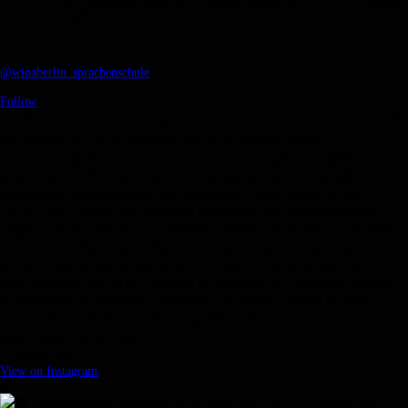
@wipaberlin_sprachenschule
•
Follow
📊 FibuFit – Finanzbuchhaltung mit DATEV und Lexware Du möchtest in der
Buchhaltung, im Rechnungswesen oder in der kaufmännischen
Sachbearbeitung arbeiten? Mit FibuFit lernst du wichtige Grundlagen der
Finanzbuchhaltung und bereitest dich praxisnah auf den Berufsalltag vor. In
einer kaufmännischen Übungsfirma bearbeitest du typische Aufgaben aus
Buchhaltung, Sachbearbeitung und Verwaltung. Dabei arbeitest du mit
DATEV und Lexware und verbesserst gleichzeitig dein berufsspezifisches
Deutsch. Das erwartet dich: ✅ Finanzbuchhaltung und rechtliche Grundlagen
✅ Praxistraining in der Übungsfirma ✅ DATEV und Lexware ✅ Word,
Excel, Outlook, PowerPoint und Teams ✅ KI für Büro und Verwaltung ✅
Büroorganisation und schriftliche Korrespondenz ✅ Bewerbungstraining ✅
Xpert-Business- und MOS-Prüfungen So verbindest du Fachwissen, digitale
Kompetenzen und praktische Erfahrung – für bessere Chancen im Beruf. 📍
WIPA GmbH Möllendorffstraße 48 2. Etage, Raum 201 10367 Berlin 📞 030
557414 24 📧 amdl@wipa-berlin.de #Finanzbuchhaltung #DATEV #Lexware
#WeiterbildungBerlin #FibuFit
2 Wochen ago
View on Instagram
|
4/9