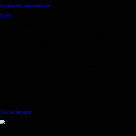
@wipaberlin_sprachenschule
•
Follow
Du möchtest im Büro, in der Verwaltung oder im kaufmännischen Bereich
durchstarten? 📋💻 Dann ist DigiFit mit kaufmännischen Grundkompetenzen
dein perfekter Einstieg! In nur 6 Wochen lernst du praxisnah die Grundlagen
für moderne Büroberufe: ✅ Büroorganisation ✅ kaufmännische
Sachbearbeitung ✅ digitale Büroarbeit ✅ berufsspezifisches Deutsch für Büro
& Verwaltung ✅ kaufmännisches Grundwissen wie Prozentrechnung, Dreisatz
und Handelskalkulation Du übst außerdem wichtige Formulierungen und
Abläufe für den Berufsalltag – von E-Mails und Geschäftsbriefen bis zu
Anfragen, Angeboten, Bestellungen, Rechnungen und Reklamationen. Der
Kurs bereitet dich Schritt für Schritt auf Weiterbildungen, Ausbildungen,
Praktika, Bewerbungen und den Einstieg in kaufmännische Berufe vor. 👉
Ideal für Arbeitsuchende, Quereinsteiger*innen und alle, die beruflich neu
starten möchten. Jetzt den ersten Schritt in deine berufliche Zukunft machen!
📍 WIPA GmbH, Lichtenberg Möllendorffstraße 48, 10367 Berlin 2. Etage,
Raum 201 📞 030 557414 24 📧 amdl@wipa-berlin.de #ITfürBüros
#Verwaltung #KaufmännischeBerufe #BeruflicheWeiterbildung
#BerufsspezifischesDeutsch
2 Wochen ago
View on Instagram
|
3/9