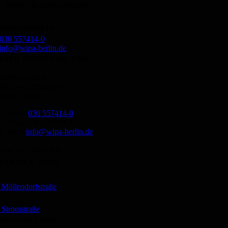
Teilen Sie diesen Artikel!
Facebook
X
Reddit
LinkedIn
WhatsApp
Tumblr
Pinterest
Vk
Xing
E-
WIPA BERLIN
Mail
030 557414-0
info@wipa-berlin.de
HIER FINDEN SIE UNS
WIPA GmbH
Möllendorffstraße 48
10367 Berlin
Telefon:
030 557414-0
Telefax: 030 557414-20
E-Mail:
info@wipa-berlin.de
SOCIAL MEDIA
GOOGLE MAPS
Möllendorfstraße
Stromstraße
ONLINE SHOP