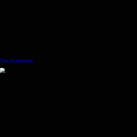
verbinden. Dich erwarten flexible Lehraufträge und Unterrichtseinsätze,
motivierte Teilnehmende, ein kollegiales Arbeitsumfeld und die Möglichkeit,
deine Kenntnisse aus Wirtschaft, Verwaltung, Buchhaltung oder
kaufmännischer Praxis gezielt einzubringen. 📩 Interesse an einer Tätigkeit als
Dozent:in oder Lehrkraft für kaufmännische Weiterbildung? Sende uns eine
kurze Nachricht mit deinem Lebenslauf, deinen möglichen Fachbereichen und
deiner zeitlichen Verfügbarkeit an: bewerbung@wipa-berlin.de amdl@wipa-
berlin.de Wir freuen uns darauf, dich kennenzulernen! #LehrkraftGesucht
#DozentenJobs #Erwachsenenbildung #KaufmännischeWeiterbildung
#WeiterbildungBerlin #Finanzbuchhaltung #DATEV #Lexware
#MicrosoftOffice #JobsInBerlin
6 Tagen ago
View on Instagram
|
1/9