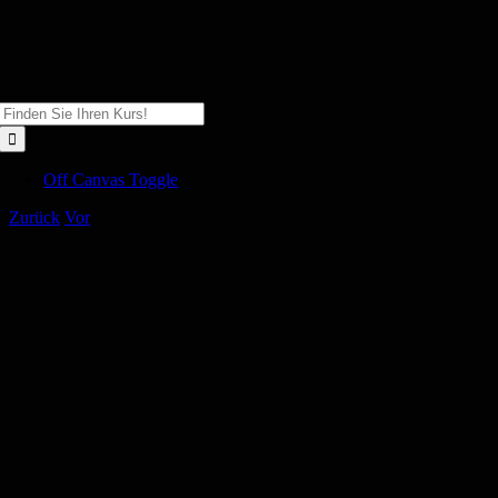
Zum
Inhalt
springen
Suche
nach:
Off Canvas Toggle
Zurück
Vor