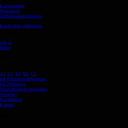
Kursangebote
Warenkorb
Zahlungsmöglichkeiten
Kaufvertrag widerrufen
KI-Agenten
nele.ai
fobizz
LINKS
Deutschkurse:
A1
,
A2
,
B1
,
B2
,
C1
telc Prüfungsvorbereitung
telc Prüfungen
Xpert Business Prüfungen
Aktuelles
Kurstermine
Kontakt
INSTAGRAM