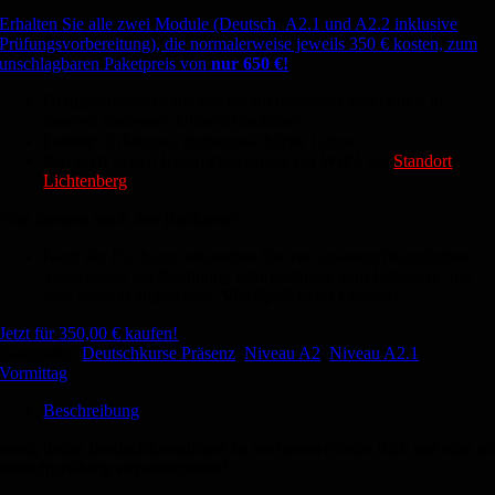
Erhalten Sie alle zwei Module (Deutsch A2.1 und A2.2 inklusive
Prüfungsvorbereitung), die normalerweise jeweils 350 € kosten, zum
unschlagbaren Paketpreis von
nur 650 €!
Gruppenunterricht:
Für ein fokussiertes Lernerlebnis in
unseren modernen Unterrichtsräumen.
Lehrer:
Erfahrene, muttersprachliche Lehrer
Kursort:
in den Unterrichtsräumen der WIPA am
Standort
Lichtenberg
Was kommt nach der Buchung?
Nach der Buchung bekommen Sie von unserem freundlichen
Team neben der Rechnung Informationen zum Lehrwerk und
zum Kursort zugesendet.
Viel Spaß beim Lernen!
Jetzt für
350,00
€
kaufen!
Categories:
Deutschkurse Präsenz
,
Niveau A2
,
Niveau A2.1
,
Vormittag
Beschreibung
ereit, deine Deutschkenntnisse zu verbessern oder dich auf eine tel
eutschprüfung vorzubereiten?