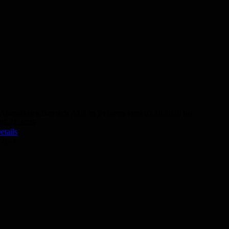
Abendkurs Deutsch A1.1 in Präsenz vom 05.10.2026 bis
05.11.2026
etails
50,- €