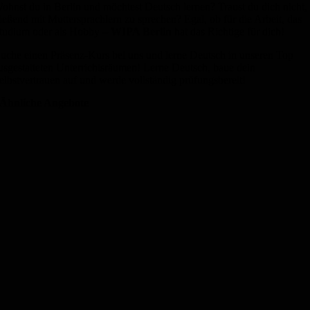
ohnst du in Berlin und möchtest Deutsch lernen? Traust du dich nicht,
ließend mit Muttersprachlern zu sprechen? Egal, ob für die Arbeit, das
tudium oder als Hobby –
WIPA Berlin
hat das Richtige für dich!
uche einen Präsenz-Kurs bei uns und lerne Deutsch in unseren Top
usgestatteten Unterrichtsräumen! Lerne Deutsch, baue dein
elbstvertrauen auf und werde vollständig prüfungsbereit!
Ähnliche Angebote