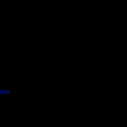
Abendkurs Deutsch B1 komplett (Modul B1.1 + B1.2) Präsenz
vom 31.08.2026 bis 05.11.2026
etails
50,- €