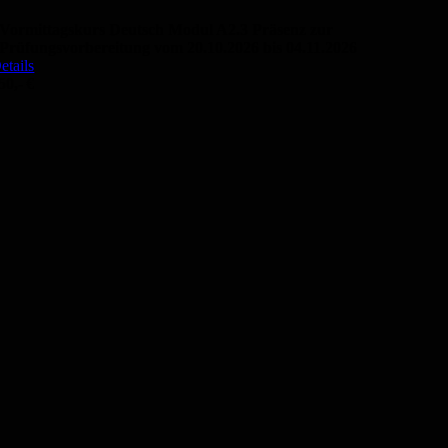
Vormittagskurs Deutsch Modul A2.3 Präsenz zur
Prüfungsvorbereitung vom 20.10.2026 bis 04.11.2026
etails
50,- €