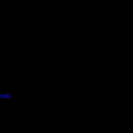
Abendkurs Deutsch B2 komplett (Modul B2.1 + B2.2 + B2.3) in
Präsenz vom 24.08.2026 bis 03.12.2026
etails
50,- €