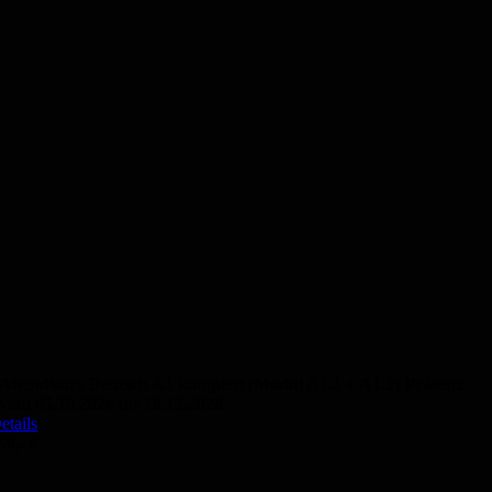
Abendkurs Deutsch A1 komplett (Modul A1.1 + A1.2) Präsenz
vom 05.10.2026 bis 10.12.2026
etails
50,- €