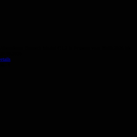
Abendkurs Deutsch Modul C1.2 in Präsenz vom 28.09.2026 bis
29.10.2026
etails
50,- €