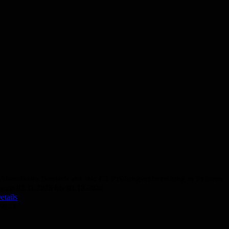
Abendkurs Deutsch zur telc C1 Prüfungvorbereitung in Präsenz
vom 02.11.2026 bis 03.12.2026
etails
50,- €