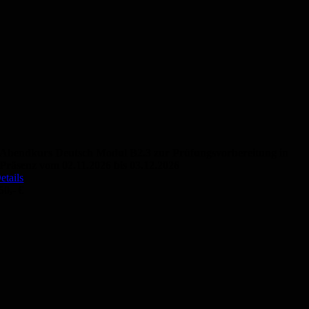
Abendkurs Deutsch Modul B2.3 zur Prüfungsvorbereitung in
Präsenz vom 02.11.2026 bis 03.12.2026
etails
50,- €