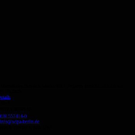
Abendkurs Deutsch Modul B1.1 Präsenz vom 31.08.2026 bis
01.10.2026
etails
50,- €
WIPA BERLIN
030 557414-0
info@wipa-berlin.de
HIER FINDEN SIE UNS