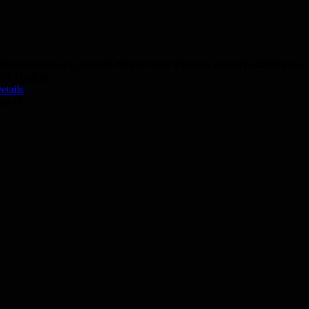
Vormittagskurs Deutsch Modul A2.2 Präsenz vom 01.10.2026 bis
04.11.2026
etails
50,- €