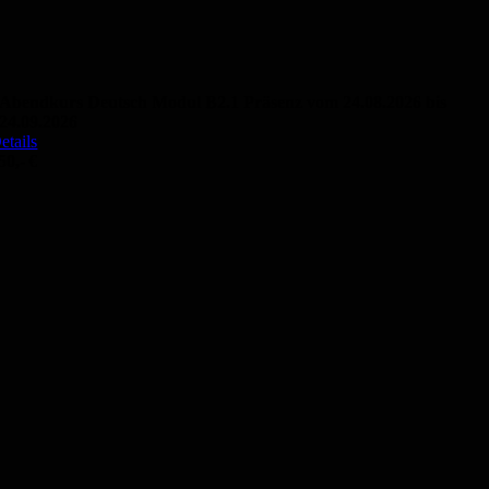
Abendkurs Deutsch Modul B2.1 Präsenz vom 24.08.2026 bis
24.09.2026
etails
50,- €