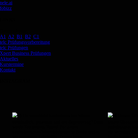
nele.ai
fobizz
LINKS
Deutschkurse:
A1
,
A2
,
B1
,
B2
,
C1
telc Prüfungsvorbereitung
telc Prüfungen
Xpert Business Prüfungen
Aktuelles
Kurstermine
Kontakt
INSTAGRAM