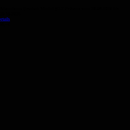
Abendkurs Deutsch Modul B2.2 Präsenz vom 28.09.2026 bis
29.10.2026
etails
50,- €