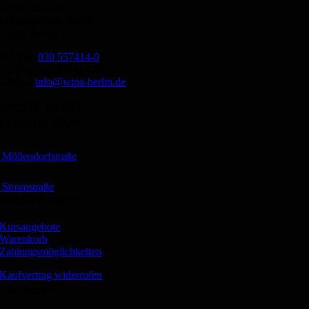
WIPA GmbH
Möllendorffstraße 48
10367 Berlin
Telefon:
030 557414-0
Telefax: 030 557414-20
E-Mail:
info@wipa-berlin.de
SOCIAL MEDIA
GOOGLE MAPS
Möllendorfstraße
Stromstraße
ONLINE SHOP
Kursangebote
Warenkorb
Zahlungsmöglichkeiten
Kaufvertrag widerrufen
KI-Agenten