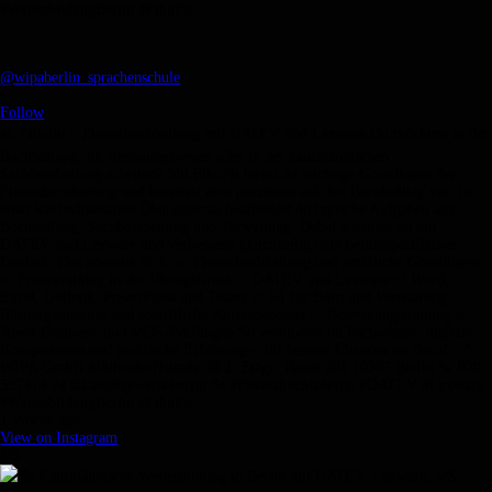
@wipaberlin_sprachenschule
•
Follow
📊 FibuFit – Finanzbuchhaltung mit DATEV und Lexware Du möchtest in der
Buchhaltung, im Rechnungswesen oder in der kaufmännischen
Sachbearbeitung arbeiten? Mit FibuFit lernst du wichtige Grundlagen der
Finanzbuchhaltung und bereitest dich praxisnah auf den Berufsalltag vor. In
einer kaufmännischen Übungsfirma bearbeitest du typische Aufgaben aus
Buchhaltung, Sachbearbeitung und Verwaltung. Dabei arbeitest du mit
DATEV und Lexware und verbesserst gleichzeitig dein berufsspezifisches
Deutsch. Das erwartet dich: ✅ Finanzbuchhaltung und rechtliche Grundlagen
✅ Praxistraining in der Übungsfirma ✅ DATEV und Lexware ✅ Word,
Excel, Outlook, PowerPoint und Teams ✅ KI für Büro und Verwaltung ✅
Büroorganisation und schriftliche Korrespondenz ✅ Bewerbungstraining ✅
Xpert-Business- und MOS-Prüfungen So verbindest du Fachwissen, digitale
Kompetenzen und praktische Erfahrung – für bessere Chancen im Beruf. 📍
WIPA GmbH Möllendorffstraße 48 2. Etage, Raum 201 10367 Berlin 📞 030
557414 24 📧 amdl@wipa-berlin.de #Finanzbuchhaltung #DATEV #Lexware
#WeiterbildungBerlin #FibuFit
1 Woche ago
View on Instagram
|
4/9