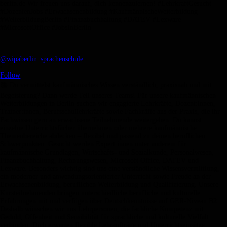
@wipaberlin_sprachenschule
•
Follow
📚 Du vermittelst kaufmännisches Wissen verständlich, praxisnah und mit
Begeisterung? Dann werde Teil unseres Teams! Für unsere kaufmännischen
Weiterbildungen in Berlin suchen wir engagierte Lehrkräfte, Dozent:innen,
Trainer:innen, Berufsschullehrkräfte sowie Fachkräfte aus der Praxis, die ihr
Fachwissen gern an erwachsene Teilnehmende weitergeben. Du kannst
einzelne Unterrichtsfächer übernehmen oder mehrere kaufmännische
Themenbereiche abdecken – flexibel und passend zu deinen beruflichen
Schwerpunkten. Gesucht werden Expert:innen unter anderem für
kaufmännische Grundlagen, Wirtschafts- und Sozialkunde, Personalwesen,
Finanzbuchhaltung, Rechnungswesen, Microsoft Office, DATEV und
Lexware. Besonders wichtig sind uns eine verständliche Wissensvermittlung,
ein moderner und anwendungsorientierter Unterricht sowie Freude an der
Erwachsenenbildung, beruflichen Weiterbildung und Qualifizierung. Unsere
Kursteilnehmenden bringen unterschiedliche berufliche und kulturelle
Erfahrungen mit und verfügen über Deutschkenntnisse auf GER-Niveau B2.
Deshalb wünschen wir uns Lehrpersonen, die fachliche Kompetenz mit
Geduld, Offenheit und Sensibilität für sprachliche und kulturelle Vielfalt
verbinden. Dich erwarten flexible Lehraufträge und Unterrichtseinsätze,