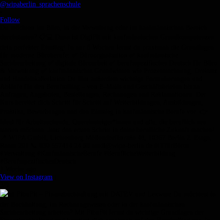
@wipaberlin_sprachenschule
•
Follow
Du möchtest im Büro, in der Verwaltung oder im kaufmännischen Bereich
durchstarten? 📋💻 Dann ist DigiFit mit kaufmännischen Grundkompetenzen
dein perfekter Einstieg! In nur 6 Wochen lernst du praxisnah die Grundlagen
für moderne Büroberufe: ✅ Büroorganisation ✅ kaufmännische
Sachbearbeitung ✅ digitale Büroarbeit ✅ berufsspezifisches Deutsch für Büro
& Verwaltung ✅ kaufmännisches Grundwissen wie Prozentrechnung, Dreisatz
und Handelskalkulation Du übst außerdem wichtige Formulierungen und
Abläufe für den Berufsalltag – von E-Mails und Geschäftsbriefen bis zu
Anfragen, Angeboten, Bestellungen, Rechnungen und Reklamationen. Der
Kurs bereitet dich Schritt für Schritt auf Weiterbildungen, Ausbildungen,
Praktika, Bewerbungen und den Einstieg in kaufmännische Berufe vor. 👉
Ideal für Arbeitsuchende, Quereinsteiger*innen und alle, die beruflich neu
starten möchten. Jetzt den ersten Schritt in deine berufliche Zukunft machen!
📍 WIPA GmbH, Lichtenberg Möllendorffstraße 48, 10367 Berlin 2. Etage,
Raum 201 📞 030 557414 24 📧 amdl@wipa-berlin.de #ITfürBüros
#Verwaltung #KaufmännischeBerufe #BeruflicheWeiterbildung
#BerufsspezifischesDeutsch
1 Woche ago
View on Instagram
|
3/9