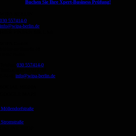
Buchen Sie Ihre Xpert-Business Prüfung!
WIPA BERLIN
030 557414-0
info@wipa-berlin.de
HIER FINDEN SIE UNS
WIPA GmbH
Möllendorffstraße 48
10367 Berlin
Telefon:
030 557414-0
Telefax: 030 557414-20
E-Mail:
info@wipa-berlin.de
SOCIAL MEDIA
GOOGLE MAPS
Möllendorfstraße
Stromstraße
ONLINE SHOP