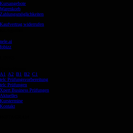
Kursangebote
Warenkorb
Zahlungsmöglichkeiten
Kaufvertrag widerrufen
KI-Agenten
nele.ai
fobizz
LINKS
Deutschkurse:
A1
,
A2
,
B1
,
B2
,
C1
telc Prüfungsvorbereitung
telc Prüfungen
Xpert Business Prüfungen
Aktuelles
Kurstermine
Kontakt
INSTAGRAM