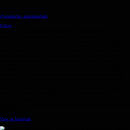
@wipaberlin_sprachenschule
•
Follow
🏢 Unsere ÜFA macht Urlaub! ☀️ Die ÜFA – unsere Übungsfirma – ist ein
fiktives, aber realitätsnahes kaufmännisches Unternehmen. Sie ist ein wichtiger
Bestandteil unserer Modularen kaufmännischen Weiterbildung mit digitalen
Kompetenzen für den modernen Büroalltag (MKW+). In der ÜFA kannst du
theoretisches Wissen direkt in die Praxis umsetzen: Du bearbeitest typische
kaufmännische Aufgaben, schreibst Geschäftsbriefe und E-Mails, erstellst
Angebote und Rechnungen und lernst verschiedene Abläufe in einem
Unternehmen kennen. Dabei wirst du von unseren erfahrenen Lehrkräften
unterstützt. Doch wie jedes Unternehmen braucht auch unsere ÜFA einmal
eine Pause. 😉 🌴 Nächste Woche haben wir Betriebsferien. 📅 Ab dem 10.
August sind wir wieder für dich da! Kontakte: 📧amdl@wipa-berlin.de ☎
030 557414 24 📍Möllendroffstraße 48 10367 Berlin 2. Etage, Raum 201
Passend dazu lernst du heute einige wichtige Vokabeln und Redewendungen
rund um die Themen Unternehmen, Büro und Urlaubszeit. Welche
Redewendung kanntest du schon? Schreib es uns in die Kommentare! 👇
#Übungsfirma #KaufmännischeWeiterbildung #DeutschImBeruf #BüroDeutsch
#Bildungsgutschein
7 Tagen ago
View on Instagram
|
2/9