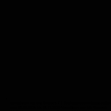
Abendkurs zur telc Deutsch C1 Prüfungvorbereitung online
vom 19.10.2026 bis 19.11.2026
Abendkurs zur telc Deutsch