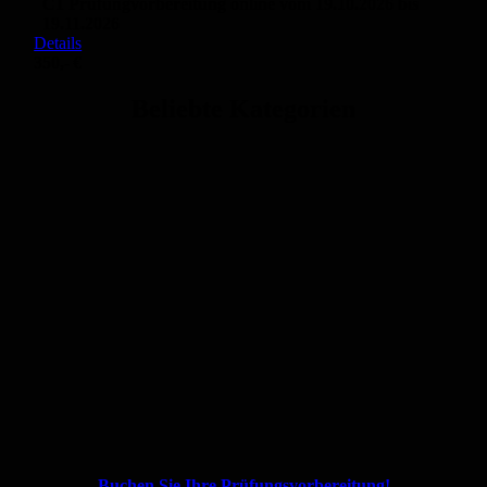
C1 Prüfungvorbereitung online vom 19.10.2026 bis
19.11.2026
Details
350,- €
Beliebte Kategorien
Buchen Sie Ihre Prüfungsvorbereitung!