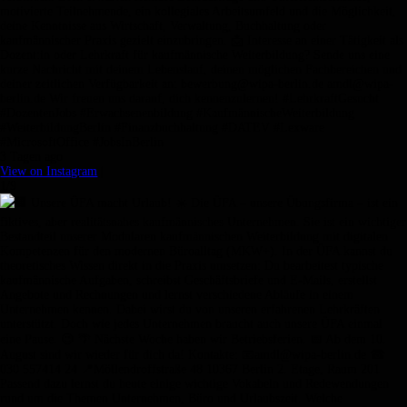
motivierte Teilnehmende, ein kollegiales Arbeitsumfeld und die Möglichkeit,
deine Kenntnisse aus Wirtschaft, Verwaltung, Buchhaltung oder
kaufmännischer Praxis gezielt einzubringen. 📩 Interesse an einer Tätigkeit als
Dozent:in oder Lehrkraft für kaufmännische Weiterbildung? Sende uns eine
kurze Nachricht mit deinem Lebenslauf, deinen möglichen Fachbereichen und
deiner zeitlichen Verfügbarkeit an: bewerbung@wipa-berlin.de amdl@wipa-
berlin.de Wir freuen uns darauf, dich kennenzulernen! #LehrkraftGesucht
#DozentenJobs #Erwachsenenbildung #KaufmännischeWeiterbildung
#WeiterbildungBerlin #Finanzbuchhaltung #DATEV #Lexware
#MicrosoftOffice #JobsInBerlin
3 Tagen ago
View on Instagram
|
1/9