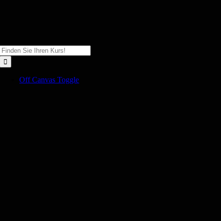
Zum
Inhalt
springen
Suche
nach:
Off Canvas Toggle