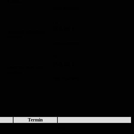
buchbar
Jetzt buchen!
Für
150,00
€
jederzeit individuell
buchbar
Jetzt buchen!
Für
150,00
€
jederzeit individuell
buchbar
Jetzt buchen!
Termin
Für