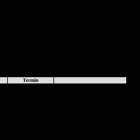
150,00
€
jederzeit individuell
buchbar
Jetzt buchen!
Termin
Für
150,00
€
jederzeit individuell
buchbar
Jetzt buchen!
Für
150,00
€
jederzeit individuell