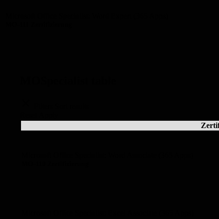
Microsoft Office Specialist: Word Expert (365 Apps)
MO-111 Zertifizierung
MOSpecialist table
Filters
Sort results
Reset
Apply
Zerti
Microsoft Office Specialist: Word Associate (365 Apps)
MO-110 Zertifizierung
Microsoft Office Specialist: Excel Associate (365 Apps)