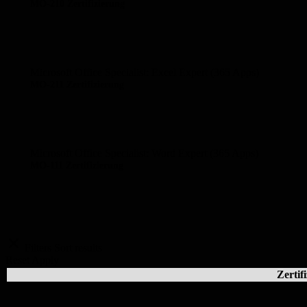
MO-210 Zertifizierung
Microsoft Office Specialist: Excel Expert (365 Apps)
MO-211 Zertifizierung
Microsoft Office Specialist: Word Expert (365 Apps)
MO-111 Zertifizierung
Filters
Sort results
Reset
Apply
Zertif